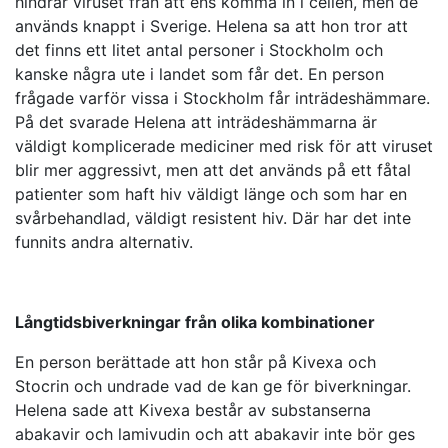
hindrar viruset från att ens komma in i cellen, men de
används knappt i Sverige. Helena sa att hon tror att
det finns ett litet antal personer i Stockholm och
kanske några ute i landet som får det. En person
frågade varför vissa i Stockholm får inträdeshämmare.
På det svarade Helena att inträdeshämmarna är
väldigt komplicerade mediciner med risk för att viruset
blir mer aggressivt, men att det används på ett fåtal
patienter som haft hiv väldigt länge och som har en
svårbehandlad, väldigt resistent hiv. Där har det inte
funnits andra alternativ.
Långtidsbiverkningar från olika kombinationer
En person berättade att hon står på Kivexa och
Stocrin och undrade vad de kan ge för biverkningar.
Helena sade att Kivexa består av substanserna
abakavir och lamivudin och att abakavir inte bör ges