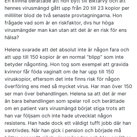
En kvinna berättade att hon bytt till Biktarvy och att
hennes virusmängd gått upp från 20 till 23 kopior per
milliliter blod de två senaste provtagningarna. Hon
frågade vad som är en riskfaktor, dvs hur höga
virusmängder man kan utan att det är en risk för ens
hälsa?
Helena svarade att det absolut inte är någon fara och
att upp till 150 kopior är en normal ”blipp” som inte
betyder någonting. Hon tog som exempel att gravida
kvinnor får föda vaginalt om de har upp till 150
viruskopior, eftersom det inte finns risk för någon
överföring ens med så mycket virus. Har man över 150
ser man över behandlingen. Helena sa att det är mer
än bara behandlingen som spelar roll och berättade
om en patient vars virusmängd börjat stiga trots att
han var följsam och inte hade utvecklat någon
resistens. Han hade dock ett väldigt tufft jobb där han
vantrivdes. När han gick i pension och började må