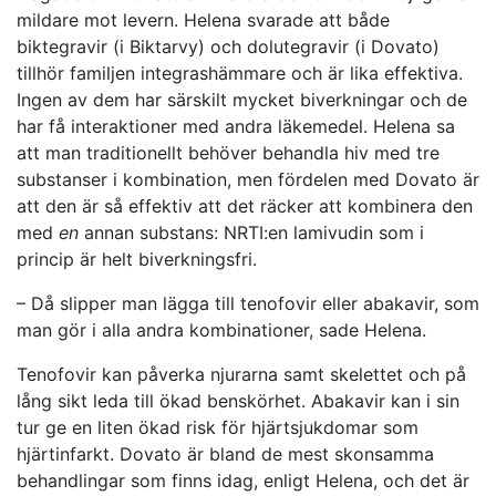
mildare mot levern. Helena svarade att både
biktegravir (i Biktarvy) och dolutegravir (i Dovato)
tillhör familjen integrashämmare och är lika effektiva.
Ingen av dem har särskilt mycket biverkningar och de
har få interaktioner med andra läkemedel. Helena sa
att man traditionellt behöver behandla hiv med tre
substanser i kombination, men fördelen med Dovato är
att den är så effektiv att det räcker att kombinera den
med
en
annan substans: NRTI:en lamivudin som i
princip är helt biverkningsfri.
– Då slipper man lägga till tenofovir eller abakavir, som
man gör i alla andra kombinationer, sade Helena.
Tenofovir kan påverka njurarna samt skelettet och på
lång sikt leda till ökad benskörhet. Abakavir kan i sin
tur ge en liten ökad risk för hjärtsjukdomar som
hjärtinfarkt. Dovato är bland de mest skonsamma
behandlingar som finns idag, enligt Helena, och det är