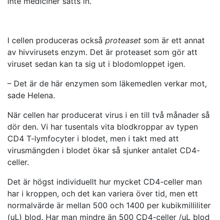
inte mediciner sätts in.
I cellen produceras också
proteaset
som är ett annat
av hivvirusets enzym. Det är proteaset som gör att
viruset sedan kan ta sig ut i blodomloppet igen.
– Det är de här enzymen som läkemedlen verkar mot,
sade Helena.
När cellen har producerat virus i en till två månader så
dör den. Vi har tusentals vita blodkroppar av typen
CD4 T-lymfocyter i blodet, men i takt med att
virusmängden i blodet ökar så sjunker antalet CD4-
celler.
Det är högst individuellt hur mycket CD4-celler man
har i kroppen, och det kan variera över tid, men ett
normalvärde är mellan 500 och 1400 per kubikmilliliter
(uL) blod. Har man mindre än 500 CD4-celler /uL blod