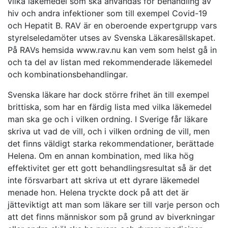
vilka läkemedel som ska användas för behandling av
hiv och andra infektioner som till exempel Covid-19
och Hepatit B. RAV är en oberoende expertgrupp vars
styrelseledamöter utses av Svenska Läkaresällskapet.
På RAVs hemsida www.rav.nu kan vem som helst gå in
och ta del av listan med rekommenderade läkemedel
och kombinationsbehandlingar.
Svenska läkare har dock större frihet än till exempel
brittiska, som har en färdig lista med vilka läkemedel
man ska ge och i vilken ordning. I Sverige får läkare
skriva ut vad de vill, och i vilken ordning de vill, men
det finns väldigt starka rekommendationer, berättade
Helena. Om en annan kombination, med lika hög
effektivitet ger ett gott behandlingsresultat så är det
inte försvarbart att skriva ut ett dyrare läkemedel
menade hon. Helena tryckte dock på att det är
jätteviktigt att man som läkare ser till varje person och
att det finns människor som på grund av biverkningar