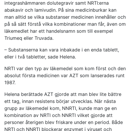
integrashämmaren dolutegravir samt NRTI:erna
abakavir och lamivudin. På sina medicinburkar kan
man alltid se vilka substanser medicinen innehåller och
på så sätt förstå vilka kombinationer man får, även om
läkemedlet har ett handelsnamn som till exempel
Triumeq eller Truvada.
– Substanserna kan vara inbakade i en enda tablett,
eller i två tabletter, sade Helena.
NRTI var den typ av läkemedel som kom först och den
absolut första medicinen var AZT som lanserades runt
1987.
Helena berättade AZT gjorde att man blev lite bättre
ett tag, innan resistens börjar utvecklas. När nästa
grupp av läkemedel kom, NNRTI, kunde man ge en
kombination av NRTI och NNRTI vilket gjorde att
personer återigen blev friskare under en period. Både
NRTI och NNRTI blockerar enzymet i viruset och