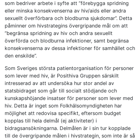
som bedriver arbete i syfte att ”förebygga spridning
eller minska konsekvenserna av hiv/aids eller andra
sexuellt överförbara och blodburna sjukdomar”. Detta
påminner om hivstrategins övergripande mål om att
”begränsa spridning av hiv och andra sexuellt
överförda och blodburna infektioner, samt begränsa
konsekvenserna av dessa infektioner för samhället och
den enskilde”.
Som Sveriges största patientorganisation för personer
som lever med hiv, är Posithiva Gruppen särskilt
intresserad av att undersöka hur stor andel av
statsbidraget som går till socialt stödjande och
kunskapshöjande insatser för personer som lever med
hiv. Detta är inget som Folkhälsomyndigheten har
möjlighet att redovisa specifikt, eftersom budget
kopplas till hela delmål (ej aktiviteter) i
bidragsansökningarna. Delmålen är i sin tur kopplade
till de övergripande målen i hivstrategin, som inte är så