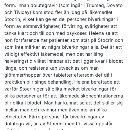
form. Innan dolutegravir (som ingår i Triumeq, Dovato
och Tivicay) kom stod fler än idag på läkemedlet
Stocrin, vilket kan ge en del personer biverkningar i
form av sömnsvårigheter, förvirring, svårigheter att
tänka klart och till och med psykoser. Helena sa att
hon fortfarande har patienter som står på Stocrin och
som inte märker av några biverkningar alls. Det är ett
väldigt effektivt läkemedel, men det har lång
halveringstid vilket innebär att det ligger kvar i blodet
länge, och resistens kan utvecklas om man
glömmer/hoppar över tabletter eftersom det då i
praktiken blir singelbehandling. Helena berättade att
varför Stocrin ger så olika mycket biverkningar för
olika personer är för att läkemedelskoncentrationerna
blir olika i blodet. Man har kunnat se att det skiljer sig
mellan män och kvinnor men även mellan olika
etniciteter. Färre personer får biverkningar av
dolutegravir, än av Stocrin, men för vissa uppstår