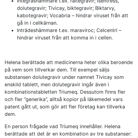
Integrashämmare t.ex. raltegravir; Isentress,
dolutegravir; Tivicay, biktegravir; Biktarvy,
kabotegravir; Vocabria – hindrar viruset från att
gå in i cellkärnan.
Inträdeshämmare t.ex. maraviroc; Celcentri –
hindrar viruset från att komma in i cellen.
Helena berättade att medicinerna heter olika beroende
på vem som tillverkar dem. Till exempel säljs
substansen dolutegravir under namnet Tivicay som
enskild tablett, men dolutegravir ingår även i
kombinationstabletten Triumeq. Dessutom finns fler
och fler ”generika”, alltså kopior på läkemedel vars
patent gått ut, som gör att fler företag kan tillverka
dem.
En person frågade vad Triumeq innehåller. Helena
berättade att det är en kombination av tre substanser: