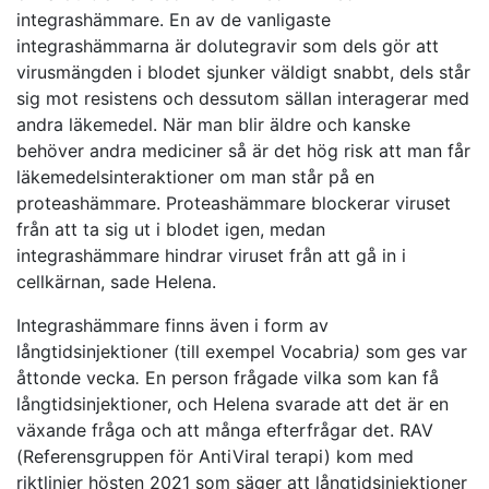
integrashämmare. En av de vanligaste
integrashämmarna är dolutegravir som dels gör att
virusmängden i blodet sjunker väldigt snabbt, dels står
sig mot resistens och dessutom sällan interagerar med
andra läkemedel. När man blir äldre och kanske
behöver andra mediciner så är det hög risk att man får
läkemedelsinteraktioner om man står på en
proteashämmare. Proteashämmare blockerar viruset
från att ta sig ut i blodet igen, medan
integrashämmare hindrar viruset från att gå in i
cellkärnan, sade Helena.
Integrashämmare finns även i form av
långtidsinjektioner (till exempel Vocabria
)
som ges var
åttonde vecka
.
En person frågade vilka som kan få
långtidsinjektioner, och Helena svarade att det är en
växande fråga och att många efterfrågar det. RAV
(Referensgruppen för AntiViral terapi) kom med
riktlinjer hösten 2021 som säger att långtidsinjektioner