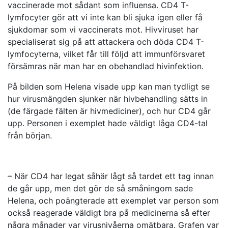
vaccinerade mot sådant som influensa. CD4 T-
lymfocyter gör att vi inte kan bli sjuka igen eller få
sjukdomar som vi vaccinerats mot. Hivviruset har
specialiserat sig på att attackera och döda CD4 T-
lymfocyterna, vilket får till följd att immunförsvaret
försämras när man har en obehandlad hivinfektion.
På bilden som Helena visade upp kan man tydligt se
hur virusmängden sjunker när hivbehandling sätts in
(de färgade fälten är hivmediciner), och hur CD4 går
upp. Personen i exemplet hade väldigt låga CD4-tal
från början.
– När CD4 har legat såhär lågt så tardet ett tag innan
de går upp, men det gör de så småningom sade
Helena, och poängterade att exemplet var person som
också reagerade väldigt bra på medicinerna så efter
några månader var virusnivåerna omätbara. Grafen var