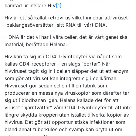
hämtad ur InfCare HIV
[1]
.
Hiv är ett så kallat retrovirus vilket innebär att viruset
”baklängesöversätter” sitt RNA till vårt DNA.
– DNA är det vi har i våra celler, det är vårt genetiska
material, berättade Helena.
Hiv kan ta sig in i CD4 T-lymfocyter via något som
kallas CD4-receptorer – en slags ”portar”. När
hivviruset tagit sig in i cellen släpper det ut ett enzym
som gör att viruset kan integrera sig i cellkärnan.
Hivviruset gör sedan cellen till en fabrik som
producerar en massa nya viruskopior som därefter tar
sig ut i blodbanan igen. Helena kallade det för att
viruset ”hjärntvättar” våra CD4 T-lymfocyter till att inte
längre skydda kroppen utan istället tillverka kopior av
hivvirus. Det gör att opportunistiska infektioner som
bland annat tuberkulos och svamp kan bryta ut om