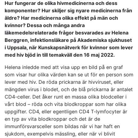
Hur fungerar de olika hivmedicinerna och dess
komponenter? Hur skiljer sig nyare medicinerna från
äldre? Har medicinerna olika effekt på män och
kvinnor? Dessa och många andra
läkemedelsrelaterade frågor besvarades av Helena
Berggren, infektionsläkare på Akademiska sjukhuset
i Uppsala, när Kunskapsnätverk för kvinnor som lever
med hiv bjöd in till temakväll den 16 maj 2022.
Helena inledde med att visa upp en bild på en graf
som visar hur olika värden kan se ut för en person som
lever med hiv. De röda prickarna är hivviruset, eller
mängden virus i blodet, och de blå prickarna är antalet
CD4-celler. Det åker runt en massa olika blodceller i
vårt blod – röda och vita blodkroppar som har olika
uppgifter. CD4, eller egentligen CD4 T-lymfocyter är
en typ av vita blodkroppar och det är de
immunförsvarsceller som bildas när vi har haft en
sjukdom, exempelvis mässling, eller när vi blivit