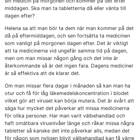
sin medicin på morgonen och kommer på det efter
middagen. Ska man ta tabletterna då eller vänta till
dagen efter?
Helena sa att man bör ta dem när man kommer på det
då på eftermiddagen, och sen fortsätta ta medicinen
som vanligt på morgonen dagen efter. Det är viktigt
att ta medicinerna vid ungefär samma tid på dagen,
men om man missar någon gång och det inte är
återkommande så är det ingen fara. Dagens mediciner
är så effektiva att de klarar det.
Om man missar flera dagar i månaden så kan man ha
otur och få för låg läkemedelskoncentration i blodet
vilket gör att viruset kan börja mutera. Det är svårt att
säga hur mycket det påverkar att missa medicinerna
för olika personer. Har man varit välbehandlad och
haft omätbara virusnivåer länge och råkar missa några
tabletter så kanske det inte påverkar alls, medan det
för någon som nyligen blivit välbehandlad kan få värre