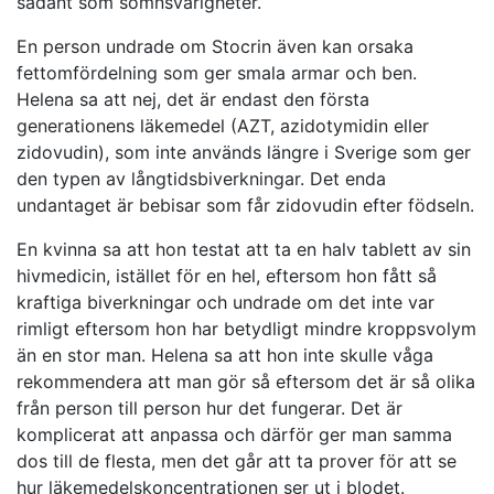
sådant som sömnsvårigheter.
En person undrade om Stocrin även kan orsaka
fettomfördelning som ger smala armar och ben.
Helena sa att nej, det är endast den första
generationens läkemedel (AZT, azidotymidin eller
zidovudin), som inte används längre i Sverige som ger
den typen av långtidsbiverkningar. Det enda
undantaget är bebisar som får zidovudin efter födseln.
En kvinna sa att hon testat att ta en halv tablett av sin
hivmedicin, istället för en hel, eftersom hon fått så
kraftiga biverkningar och undrade om det inte var
rimligt eftersom hon har betydligt mindre kroppsvolym
än en stor man. Helena sa att hon inte skulle våga
rekommendera att man gör så eftersom det är så olika
från person till person hur det fungerar. Det är
komplicerat att anpassa och därför ger man samma
dos till de flesta, men det går att ta prover för att se
hur läkemedelskoncentrationen ser ut i blodet.