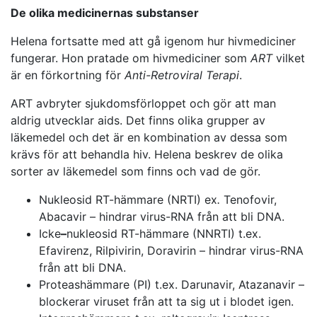
De olika medicinernas substanser
Helena fortsatte med att gå igenom hur hivmediciner
fungerar. Hon pratade om hivmediciner som
ART
vilket
är en förkortning för
Anti-Retroviral Terapi
.
ART avbryter sjukdomsförloppet och gör att man
aldrig utvecklar aids. Det finns olika grupper av
läkemedel och det är en kombination av dessa som
krävs för att behandla hiv. Helena beskrev de olika
sorter av läkemedel som finns och vad de gör.
Nukleosid RT-hämmare (NRTI) ex
.
Tenofovir,
Abacavir – hindrar virus-RNA från att bli DNA.
Icke
–
nukleosid RT-hämmare (NNRTI) t.ex.
Efavirenz, Rilpivirin, Doravirin – hindrar virus-RNA
från att bli DNA.
Proteashämmare (PI) t.ex. Darunavir, Atazanavir –
blockerar viruset från att ta sig ut i blodet igen.