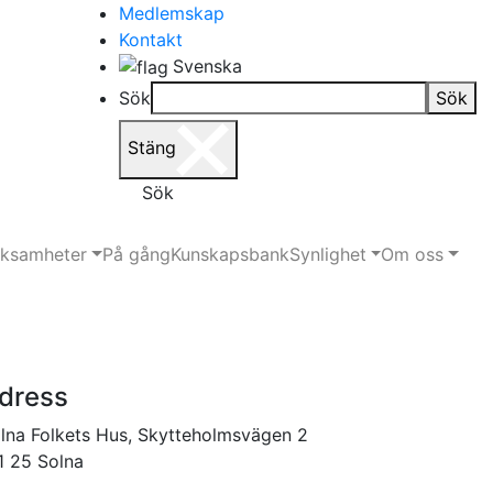
Medlemskap
Kontakt
Svenska
Sök
Sök
Stäng
Sök
rksamheter
På gång
Kunskapsbank
Synlighet
Om oss
dress
lna Folkets Hus, Skytteholmsvägen 2
1 25 Solna