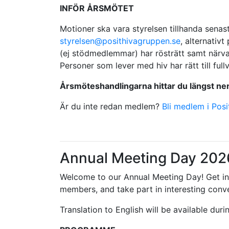
INFÖR ÅRSMÖTET
Motioner ska vara styrelsen tillhanda senas
styrelsen@posithivagruppen.se
, alternativ
(ej stöd­medlemmar) har rösträtt samt närva
Personer som lever med hiv har rätt till fu
Årsmöteshandlingarna hittar du längst ner
Är du inte redan medlem?
Bli medlem i Pos
Annual Meeting Day 202
Welcome to our Annual Meeting Day! Get in
members, and take part in interesting conve
Translation to English will be available duri