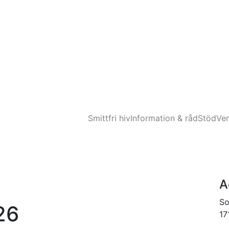
Smittfri hiv
Information & råd
Stöd
Ve
A
So
26
17