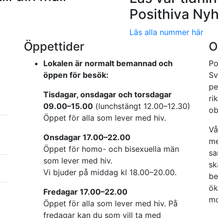
Posithiva Nyh
Läs alla nummer här
Öppettider
O
Lokalen är normalt bemannad och
Po
öppen för besök:
Sv
pe
Tisdagar, onsdagar och torsdagar
ri
09.00–15.00
(lunchstängt 12.00–12.30)
ob
Öppet för alla som lever med hiv.
Vå
Onsdagar 17.00–22.00
me
Öppet för homo- och bisexuella män
sa
som lever med hiv.
sk
Vi bjuder på middag kl 18.00–20.00.
be
ök
Fredagar 17.00–22.00
mo
Öppet för alla som lever med hiv. På
fredagar kan du som vill ta med