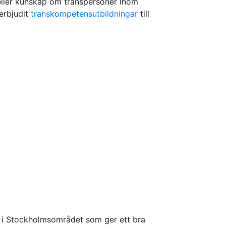
/eller kunskap om transpersoner inom
erbjudit
transkompetensutbildningar
till
r i Stockholmsområdet som ger ett bra