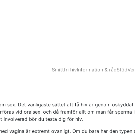
Smittfri hiv
Information & råd
Stöd
Ve
m sex. Det vanligaste sättet att få hiv är genom oskyddat a
rföras vid oralsex, och då framför allt om man får sperma
 involverad bör du testa dig för hiv.
med vagina är extremt ovanligt. Om du bara har den typen a