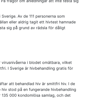
 På frågor om anledningar att inte testa sig
i Sverige. Av de 111 personerna som
lan eller aldrig tagit ett hivtest hamnade
ta sig på̊ grund av rädsla för dåligt
 virusnivåerna i blodet omätbara, vilket
ri. I Sverige är hivbehandling gratis för
 att behandlad hiv är smittfri hiv. I de
 hiv stod på en fungerande hivbehandling
är 135 000 kondomlösa samlag, och det