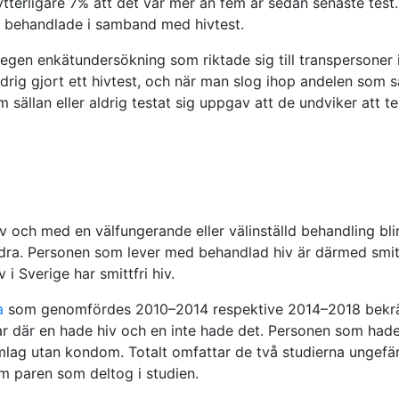
 ytterligare 7% att det var mer än fem år sedan senaste test.
lla behandlade i samband med hivtest.
en enkätundersökning som riktade sig till transpersoner 
ig gjort ett hivtest, och när man slog ihop andelen som säl
ällan eller aldrig testat sig uppgav att de undviker att tes
 och med en välfungerande eller välinställd behandling blir
andra. Personen som lever med behandlad hiv är därmed smittf
i Sverige har smittfri hiv.
a
som genomfördes 2010–2014 respektive 2014–2018 bekräftar
 där en hade hiv och en inte hade det. Personen som hade
amlag utan kondom. Totalt omfattar de två studierna ungef
om paren som deltog i studien.