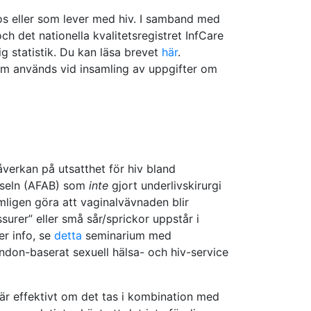
nos eller som lever med hiv. I samband med
 det nationella kvalitetsregistret InfCare
g statistik. Du kan läsa brevet
här
.
 som används vid insamling av uppgifter om
åverkan på utsatthet för hiv bland
ödseln (AFAB) som
inte
gjort underlivskirurgi
mligen göra att vaginalvävnaden blir
surer” eller små sår/sprickor uppstår i
er info, se
detta
seminarium med
ndon-baserat sexuell hälsa- och hiv-service
r effektivt om det tas i kombination med