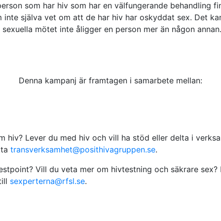
rson som har hiv som har en välfungerande behandling finns
inte själva vet om att de har hiv har oskyddat sex. Det kan 
et sexuella mötet inte åligger en person mer än någon annan
Denna kampanj är framtagen i samarbete mellan:
m hiv? Lever du med hiv och vill ha stöd eller delta i verk
kta
transverksamhet@posithivagruppen.se
.
estpoint? Vill du veta mer om hivtestning och säkrare sex
ill
sexperterna@rfsl.se
.