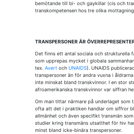
bemötande till bi- och gaykillar (cis och tr
transkompetensen hos tre olika mottagninga
TRANSPERSONER ÄR ÖVERREPRESENTERA
Det finns ett antal sociala och strukturella 
som upprepas mycket i globala sammanhang ä
tex.
Avert
och
UNAIDS
). UNAIDS publicerad
transpersoner än för andra vuxna i åldrarna 
inte minskat bland transkvinnor. I en stor
afroamerikanska transkvinnor var siffran he
Om man tittar närmare på underlaget som te
ofta att det i praktiken handlar om siffror b
allmänhet och även specifikt transmän som 
studier kring transmäns utsatthet för hiv ha
minst bland icke-binära transpersoner.