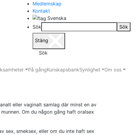
Medlemskap
Kontakt
Svenska
Sök
Sök
Stäng
Sök
rksamheter
På gång
Kunskapsbank
Synlighet
Om oss
nalt eller vaginalt samlag där minst en av
 i munnen. Om du någon gång haft oralsex
v sex, smeksex, eller om du inte haft sex