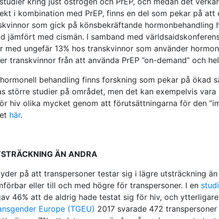
 studier kring just östrogen och PrEP, och medan det verkar v
ekt i kombination med PrEP, finns en del som pekar på att e
nskvinnor som gick på könsbekräftande hormonbehandling 
ad jämfört med cismän. I samband med världsaidskonferens
er med ungefär 13% hos transkvinnor som använder hormon
 transkvinnor från att använda PrEP ”on-demand” och hellr
hormonell behandling finns forskning som pekar på ökad så
s större studier på området, men det kan exempelvis vara s
r hiv olika mycket genom att förutsättningarna för den ”im
det
här
.
UTSTRÄCKNING ÄN ANDRA
tyder på att transpersoner testar sig i lägre utsträckning 
mförbar eller till och med högre för transpersoner. I en
stud
 46% att de aldrig hade testat sig för hiv, och ytterligar
ansgender Europe (TGEU)
2017 svarade 472 transpersoner 