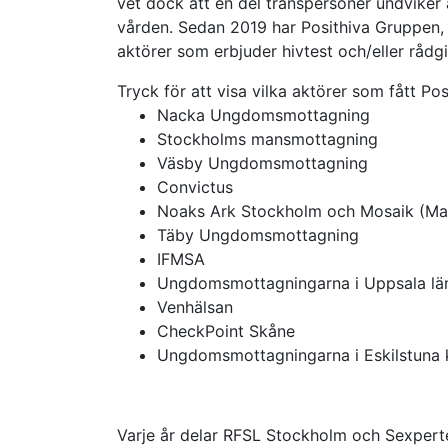
vet dock att en del transpersoner undviker
vården. Sedan 2019 har Posithiva Gruppen, 
aktörer som erbjuder hivtest och/eller rådgi
Tryck för att visa vilka aktörer som fått P
Nacka Ungdomsmottagning
Stockholms mansmottagning
Väsby Ungdomsmottagning
Convictus
Noaks Ark Stockholm och Mosaik (Ma
Täby Ungdomsmottagning
IFMSA
Ungdomsmottagningarna i Uppsala lä
Venhälsan
CheckPoint Skåne
Ungdomsmottagningarna i Eskilstun
Varje år delar RFSL Stockholm och Sexpert