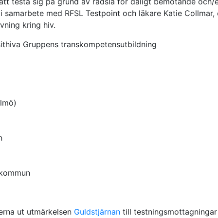
 att testa sig på grund av rädsla för dåligt bemötande och
i samarbete med RFSL Testpoint och läkare Katie Collmar, 
vning kring hiv.
osithiva Gruppens transkompetensutbildning
lmö)
n
a kommun
erna ut utmärkelsen
Guldstjärnan
till testningsmottagninga