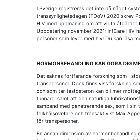
I Sverige registreras det inte på något sy
transsynlighetsdagen (TDoV) 2020 skrev Pos
HIV med uppmaning om att vidta åtgärder för
Uppdatering november 2021: InfCare HIV har 
personer som lever med hiv! Du kan läsa 
HORMONBEHANDLING KAN GÖRA DIG ME
Det saknas fortfarande forskning som i stor
transpersoner. Dock finns viss forskning so
och som tar testosteron kan bli mer mottag
tunnare, samt att den naturliga lubrikations
samband med penetrerande sex, som i sin tur
folkhälsovetare och transaktivist Max Appen
för transpersoner.
En annan dimension av hormonbehandling oc