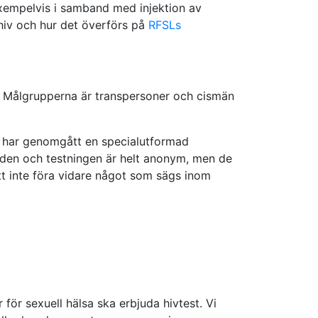
exempelvis i samband med injektion av
 hiv och hur det överförs på
RFSLs
. Målgrupperna är transpersoner och cismän
ch har genomgått en specialutformad
rden och testningen är helt anonym, men de
 att inte föra vidare något som sägs inom
ör sexuell hälsa ska erbjuda hivtest. Vi