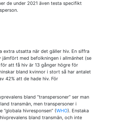
mmer de under 2021 även testa specifikt
nsperson.
extra utsatta när det gäller hiv. En siffra
v jämfört med befolkningen i allmänhet (se
 för att få hiv är 13 gånger högre för
minskar bland kvinnor i stort så har antalet
av 42% att de hade hiv. För
ivprevalens bland ”transpersoner” ser man
 bland transmän, men transpersoner i
e ”globala hivresponsen” (
WHO
). Enstaka
 hivprevalens bland transmän, och inte