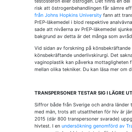
testosteron eller östrogen. Det finns en del
risk att östrogenbehandlingen får sämre eff
från Johns Hopkins University
fann att tra
PrEP-läkemedel i blod respektive analvävn
sade att nivåerna av PrEP-läkemedel sjunk
bakgrund av detta är det många som avråder
Vid sidan av forskning på könsbekräftande 
könsbekräftande underlivskirurgi. Det sakna
vaginoplastik kan påverka mottagligheten fö
mellan olika tekniker. Du kan läsa mer om 
TRANSPERSONER TESTAR SIG I LÄGRE 
Siffror både från Sverige och andra länder 
med män, trots att utsattheten för hiv är jä
2015 (där 800 transpersoner svarade) uppgav
hivtest. I en
undersökning genomförd av Tr