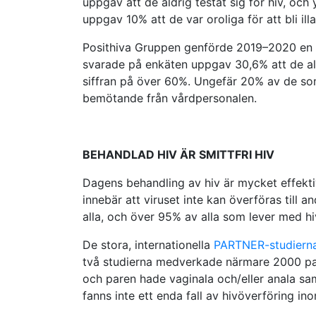
uppgav att de aldrig testat sig för hiv, och
uppgav 10% att de var oroliga för att bli i
Posithiva Gruppen genförde 2019–2020 en eg
svarade på enkäten uppgav 30,6% att de aldr
siffran på över 60%. Ungefär 20% av de som s
bemötande från vårdpersonalen.
BEHANDLAD HIV ÄR SMITTFRI HIV
Dagens behandling av hiv är mycket effektiv
innebär att viruset inte kan överföras till 
alla, och över 95% av alla som lever med hiv 
De stora, internationella
PARTNER-studiern
två studierna medverkade närmare 2000 par
och paren hade vaginala och/eller anala s
fanns inte ett enda fall av hivöverföring in