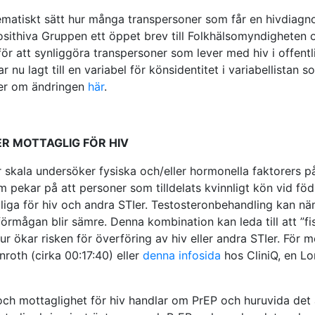
stematiskt sätt hur många transpersoner som får en hivdiag
ithiva Gruppen ett öppet brev till Folkhälsomyndigheten och
 att synliggöra transpersoner som lever med hiv i offentli
nu lagt till en variabel för könsidentitet i variabellistan
mer om ändringen
här
.
R MOTTAGLIG FÖR HIV
 skala undersöker fysiska och/eller hormonella faktorers p
m pekar på att personer som tilldelats kvinnligt kön vid f
liga för hiv och andra STIer. Testosteronbehandling kan nä
förmågan blir sämre. Denna kombination kan leda till att ”fis
 ökar risken för överföring av hiv eller andra STIer. För m
roth (cirka 00:17:40) eller
denna infosida
hos CliniQ, en Lo
h mottaglighet för hiv handlar om PrEP och huruvida det ä