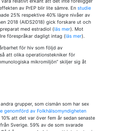
ara relativt erkänt att det inte föreligger
ffekten av PrEP blir lite sämre. En
studie
hade 25% respektive 40% lägre nivåer av
en 2018 (AIDS2018) gick forskare ut och
preparat med estradiol (
läs mer
). Mot
e förespråkar dagligt intag (
läs mer
).
rbarhet för hiv som följd av
å att olika operationstekniker för
munologiska mikromiljön” skiljer sig åt
än andra grupper, som cismän som har sex
ie genomförd av Folkhälsomyndigheten
e 10% att det var över fem år sedan senaste
från Sverige. 59% av de som svarade