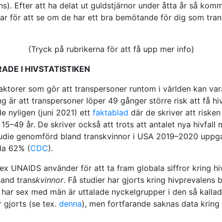
ans). Efter att ha delat ut guldstjärnor under åtta år så ko
r för att se om de har ett bra bemötande för dig som tra
(Tryck på rubrikerna för att få upp mer info)
DE I HIVSTATISTIKEN
faktorer som gör att transpersoner runtom i världen kan vara 
r att transpersoner löper 49 gånger större risk att få hi
e nyligen (juni 2021) ett
faktablad
där de skriver att risken
15–49 år. De skriver också att trots att antalet nya hivfall 
 studie genomförd bland transkvinnor i USA 2019–2020 uppg
la 62% (
CDC
).
x UNAIDS använder för att ta fram globala siffror kring h
land trans
kvinnor
. Få studier har gjorts kring hivprevalens
har sex med män är uttalade nyckelgrupper i den så kallad
r gjorts (se tex.
denna
), men fortfarande saknas data kring