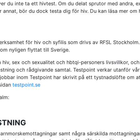
 du inte ta ett hivtest. Om du delat sprutor med andra, 
er annat, bör du dock testa dig för hiv. Du kan läsa mer om
erksamhet för hiv och syfilis som drivs av RFSL Stockholm
nyligen flyttat till Sverige.
hiv, sex och sexualitet och hbtqi-personers livsvillkor, o
stning och rådgivande samtal. Testpoint verkar utanför vå
som jobbar inom Testpoint har skrivit på ett tystnadslöfte om
msidan
testpoint.se
alm:
STNING
arnmorskemottagningar samt några särskilda mottagningar f