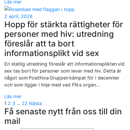
Läs mer
2 april, 2026
Hopp för stärkta rättigheter för
personer med hiv: utredning
föreslår att ta bort
informationsplikt vid sex
En statlig utredning föreslår att informationsplikten vid
sex tas bort för personer som lever med hiv. Detta är
något som Posithiva Gruppen kämpat för i decennier
och som ligger i linje med vad FN:s organ…
Läs mer
Sidnumrering
1
2
3
…
22
Nästa
Få senaste nytt från oss till din
för
mail
inlägg