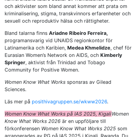
och aktivister som bland annat kommer att prata om
kriminalisering, stigma, transkvinnors erfarenheter och
sexuell och reproduktiv hälsa och rättigheter.
Bland talarna finns
Ariadne Ribeiro Ferreira,
programansvarig vid UNAIDS regionkontor för
Latinamerika och Karibien,
Medea Khmelidze
, chef för
Eurasian Women’s Network on AIDS, och
Kimberly
Springer
, aktivist från Trinidad and Tobago
Community for Positive Women.
Women Know What Works
sponsras av Gilead
Sciences.
Läs mer på
posithivagruppen.se/wkww2026
.
Women Know What Works på IAS 2025, Kigali
Women
Know What Works 2026
är en uppföljare till
förkonferensen
Women Know What Works 2025
som
arrangerades av PG på IAS 2025 i Kigali, Rwanda. Du