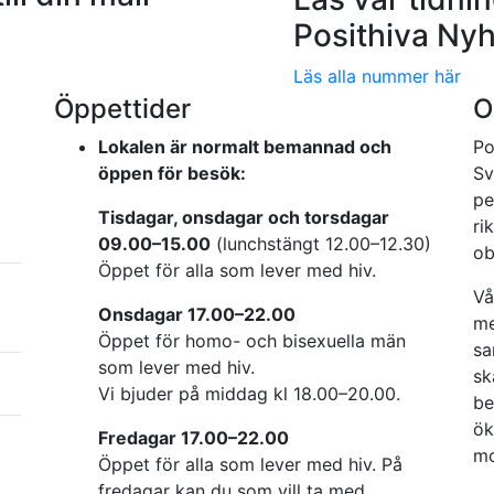
Posithiva Nyh
Läs alla nummer här
Öppettider
O
Lokalen är normalt bemannad och
Po
öppen för besök:
Sv
pe
Tisdagar, onsdagar och torsdagar
ri
09.00–15.00
(lunchstängt 12.00–12.30)
ob
Öppet för alla som lever med hiv.
Vå
Onsdagar 17.00–22.00
me
Öppet för homo- och bisexuella män
sa
som lever med hiv.
sk
Vi bjuder på middag kl 18.00–20.00.
be
ök
Fredagar 17.00–22.00
mo
Öppet för alla som lever med hiv. På
fredagar kan du som vill ta med