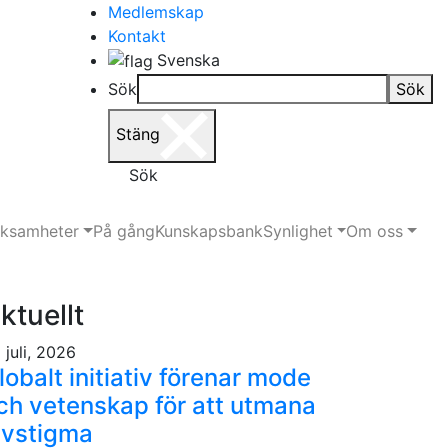
Medlemskap
Kontakt
Svenska
Sök
Sök
Stäng
Sök
rksamheter
På gång
Kunskapsbank
Synlighet
Om oss
ktuellt
 juli, 2026
lobalt initiativ förenar mode
ch vetenskap för att utmana
ivstigma