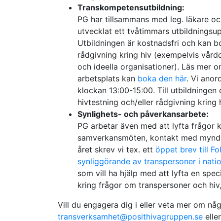
Transkompetensutbildning:
PG har tillsammans med leg. läkare oc
utvecklat ett tvåtimmars utbildnings
Utbildningen är kostnadsfri och kan b
rådgivning kring hiv (exempelvis vår
och ideella organisationer). Läs mer o
arbetsplats kan
boka den här
. Vi anor
klockan 13:00-15:00. Till utbildningen
hivtestning och/eller rådgivning kring
Synlighets- och påverkansarbete:
PG arbetar även med att lyfta frågor 
samverkansmöten, kontakt med myndig
året skrev vi tex. ett
öppet brev till F
synliggörande av transpersoner i nation
som vill ha hjälp med att lyfta en spec
kring frågor om transpersoner och hiv,
Vill du engagera dig i eller veta mer om någ
transverksamhet@posithivagruppen.se
eller