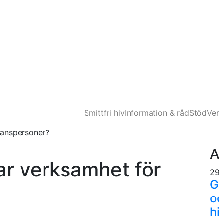
Smittfri hiv
Information & råd
Stöd
Ve
transpersoner?
A
har verksamhet för
29
G
o
h