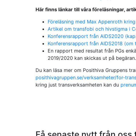
Här finns länkar till våra föreläsningar, ar
Föreläsning med Max Appenroth kring tr
Artikel om transfobi och hivstigma i 
Konferensrapport från AIDS2020 (kap.
Konferensrapport från AIDS2018 (om t
En rapport med resultat från PGs enk
2019/2020 kan skickas ut på begäran.
Du kan läsa mer om Posithiva Gruppens tr
posithivagruppen.se/verksamheter/for-tran
kring just transverksamheten kan du
prenum
Få senaste nytt från oss t