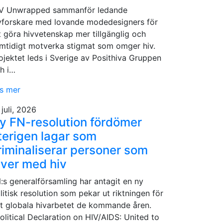
V Unwrapped sammanför ledande
vforskare med lovande modedesigners för
t göra hivvetenskap mer tillgänglig och
mtidigt motverka stigmat som omger hiv.
ojektet leds i Sverige av Posithiva Gruppen
h i…
s mer
 juli, 2026
y FN-resolution fördömer
terigen lagar som
riminaliserar personer som
ever med hiv
:s generalförsamling har antagit en ny
litisk resolution som pekar ut riktningen för
t globala hivarbetet de kommande åren.
Political Declaration on HIV/AIDS: United to