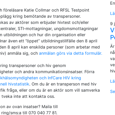
En
h föreläsare Katie Collmar och RFSL Testpoint
Lä
upplägg kring bemötande av transpersoner.
okas av aktörer som erbjuder hivtest och/eller
9 
dcentraler, STI-mottagningar, ungdomsmottagningar
V
m utbildningen och hur din organisation eller
P
dnar även ett ”öppet” utbildningstillfälle den 8 april
Är
 den 8 april kan enskilda personer (som arbetar med
nå
 hiv) anmäla sig, och
anmälan görs via detta formulär.
va
ve
kring transpersoner och hiv genom
hi
heter och andra kommunikationsinsatser. Förra
olkhälsomyndigheten och InfCare HIV kring
Lä
ell hivstatistik
. Om du är en transperson med hiv
ifik fråga, eller om du är en aktör som vill samverka
Se
 tveka inte att kontakta oss.
on av ovan insatser? Maila till
 ring/sms:a till 070 040 77 81.