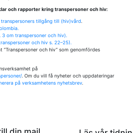
tiklar och rapporter kring transpersoner och hiv:
anspersoners tillgång till (hiv)vård
.
Colombia.
 3 om transpersoner och hiv).
ranspersoner och hiv s. 22–25).
ät ”Transpersoner och hiv” som genomfördes
ansverksamhet på
spersoner/
. Om du vill få nyheter och uppdateringar
erera på verksamhetens nyhetsbrev
.
ill din mail
Läs vår tidni