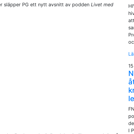
 släpper PG ett nytt avsnitt av podden
Livet med
HI
hi
at
sa
Pr
oc
Lä
15
N
å
k
l
FN
po
de
I 