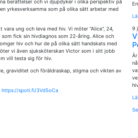
na berättelser och vi djupdyker i olika perspektiv på
En
r även yrkesverksamma som på olika sätt arbetar med
Lä
9 
t vara ung och leva med hiv. Vi möter ”Alice”, 24,
V
som fick sin hivdiagnos som 22-åring. Alice och
 omger hiv och hur de på olika sätt handskats med
P
öter vi även sjuksköterskan Victor som i sitt jobb
Är
vill testa sig för hiv.
nå
va
nde, graviditet och föräldraskap, stigma och vikten av
ve
hi
https://spoti.fi/3Vd5oCa
Lä
Se