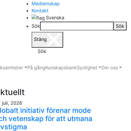
Medlemskap
Kontakt
Svenska
Sök
Sök
Stäng
Sök
rksamheter
På gång
Kunskapsbank
Synlighet
Om oss
ktuellt
 juli, 2026
lobalt initiativ förenar mode
ch vetenskap för att utmana
ivstigma