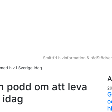
Smittfri hiv
Information & råd
Stöd
Ve
med hiv i Sverige idag
A
n podd om att leva
29
G
 idag
o
h