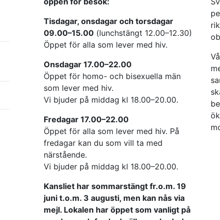
öppen för besök:
Sv
pe
Tisdagar, onsdagar och torsdagar
ri
09.00–15.00
(lunchstängt 12.00–12.30)
ob
Öppet för alla som lever med hiv.
Vå
Onsdagar 17.00–22.00
me
Öppet för homo- och bisexuella män
sa
som lever med hiv.
sk
Vi bjuder på middag kl 18.00–20.00.
be
ök
Fredagar 17.00–22.00
mo
Öppet för alla som lever med hiv. På
fredagar kan du som vill ta med
närstående.
Vi bjuder på middag kl 18.00–20.00.
Kansliet har sommarstängt fr.o.m. 19
juni t.o.m. 3 augusti, men kan nås via
mejl. Lokalen har öppet som vanligt på