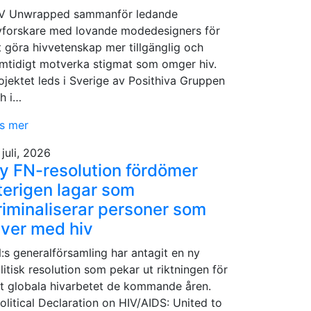
V Unwrapped sammanför ledande
vforskare med lovande modedesigners för
t göra hivvetenskap mer tillgänglig och
mtidigt motverka stigmat som omger hiv.
ojektet leds i Sverige av Posithiva Gruppen
h i…
s mer
 juli, 2026
y FN-resolution fördömer
terigen lagar som
riminaliserar personer som
ever med hiv
:s generalförsamling har antagit en ny
litisk resolution som pekar ut riktningen för
t globala hivarbetet de kommande åren.
Political Declaration on HIV/AIDS: United to