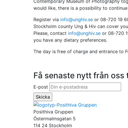
Contemporary Museum of Photography togeth
would like, there is a possibility to continue
Register via
info@unghiv.se
or 08-720 19 60 
Stockholm county Ung & Hiv can cover you
Please, contact
info@unghiv.se
or 08-720 19
you have any dietary preferences.
The day is free of charge and entrance to F
Få senaste nytt från oss t
E-post
Posithiva Gruppen
Östermalmsgatan 5
114 24 Stockholm