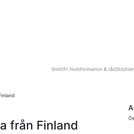
Smittfri hiv
Information & råd
Stöd
Ve
Finland
A
Ös
a från Finland