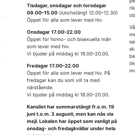
pe
Tisdagar, onsdagar och torsdagar
ri
09.00–15.00
(lunchstängt 12.00–12.30)
ob
Öppet för alla som lever med hiv.
Vå
Onsdagar 17.00–22.00
me
Öppet för homo- och bisexuella män
sa
som lever med hiv.
sk
Vi bjuder på middag kl 18.00–20.00.
be
ök
Fredagar 17.00–22.00
mo
Öppet för alla som lever med hiv. På
fredagar kan du som vill ta med
närstående.
Vi bjuder på middag kl 18.00–20.00.
Kansliet har sommarstängt fr.o.m. 19
juni t.o.m. 3 augusti, men kan nås via
mejl. Lokalen har öppet som vanligt på
onsdag- och fredagkvällar under hela