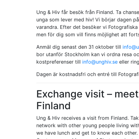
Ung & Hiv får besök från Finland. Ta chan
unga som lever med hiv! Vi börjar dagen på 
varandra. Efter det besöker vi Fotografiska
men för dig som vill finns möjlighet att fort
Anmäl dig senast den 31 oktober till
info@u
bor utanför Stockholm kan vi ordna resa oc
kostpreferenser till
info@unghiv.se
eller rin
Dagen är kostnadsfri och entré till Fotograf
Exchange visit – mee
Finland
Ung & Hiv receives a visit from Finland. T
network with other young people living wit
we have lunch and get to know each other. A