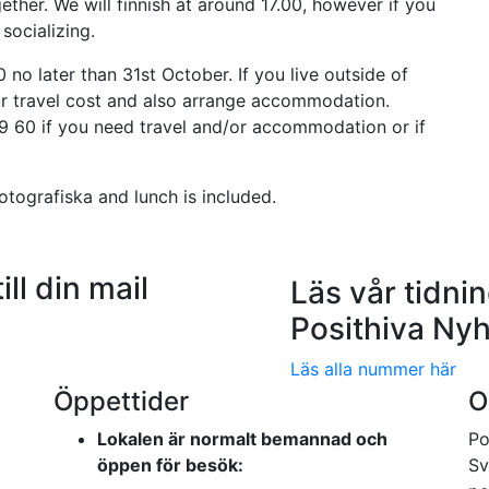
er. We will finnish at around 17.00, however if you
 socializing.
no later than 31st October. If you live outside of
r travel cost and also arrange accommodation.
 60 if you need travel and/or accommodation or if
otografiska and lunch is included.
ill din mail
Läs vår tidni
Posithiva Nyh
Läs alla nummer här
Öppettider
O
Lokalen är normalt bemannad och
Po
öppen för besök:
Sv