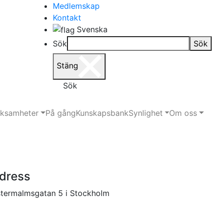
Medlemskap
Kontakt
Svenska
Sök
Sök
Stäng
Sök
rksamheter
På gång
Kunskapsbank
Synlighet
Om oss
dress
termalmsgatan 5 i Stockholm