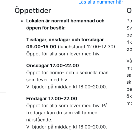
Läs alla nummer här
Öppettider
O
Lokalen är normalt bemannad och
Po
öppen för besök:
Sv
pe
Tisdagar, onsdagar och torsdagar
ri
09.00–15.00
(lunchstängt 12.00–12.30)
ob
Öppet för alla som lever med hiv.
Vå
Onsdagar 17.00–22.00
me
Öppet för homo- och bisexuella män
sa
som lever med hiv.
sk
Vi bjuder på middag kl 18.00–20.00.
be
ök
Fredagar 17.00–22.00
mo
Öppet för alla som lever med hiv. På
fredagar kan du som vill ta med
närstående.
Vi bjuder på middag kl 18.00–20.00.