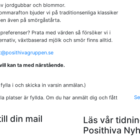
marafton bjuder vi på traditionsenliga klassiker
 men även på smörgåstårta.
stpreferenser? Prata med värden så försöker vi i
rnativ, växtbaserad mjölk och smör finns alltid.
et@posithivagruppen.se
vill kan ta med närstående.
ylla i och skicka in varsin anmälan.)
Se
lla platser är fyllda. Om du har anmält dig och fått
ill din mail
Läs vår tidni
Posithiva Nyh