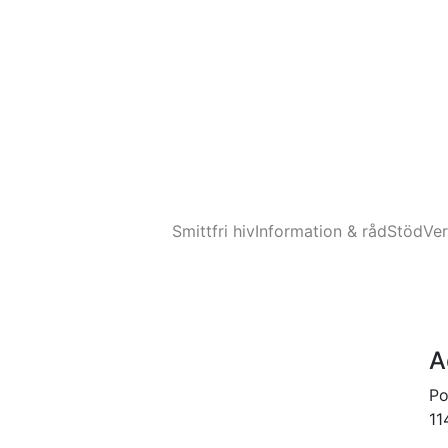
Smittfri hiv
Information & råd
Stöd
Ve
A
Po
11