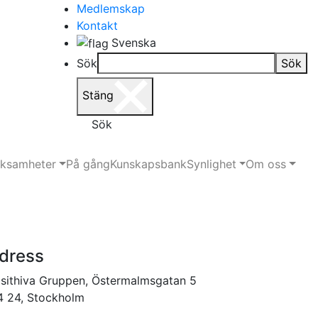
Medlemskap
Kontakt
Svenska
Sök
Sök
Stäng
Sök
rksamheter
På gång
Kunskapsbank
Synlighet
Om oss
dress
sithiva Gruppen, Östermalmsgatan 5
4 24, Stockholm