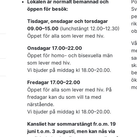
Lokalen är normalt bemannad och
Po
öppen för besök:
Sv
pe
Tisdagar, onsdagar och torsdagar
ri
09.00–15.00
(lunchstängt 12.00–12.30)
ob
Öppet för alla som lever med hiv.
Vå
Onsdagar 17.00–22.00
me
Öppet för homo- och bisexuella män
sa
som lever med hiv.
sk
Vi bjuder på middag kl 18.00–20.00.
be
ök
Fredagar 17.00–22.00
mo
Öppet för alla som lever med hiv. På
fredagar kan du som vill ta med
närstående.
Vi bjuder på middag kl 18.00–20.00.
Kansliet har sommarstängt fr.o.m. 19
juni t.o.m. 3 augusti, men kan nås via