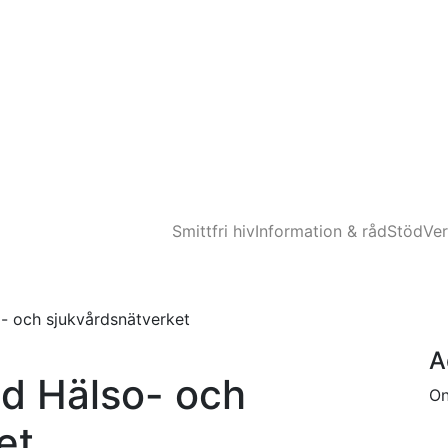
Smittfri hiv
Information & råd
Stöd
Ve
 och sjukvårdsnätverket
A
d Hälso- och
On
et