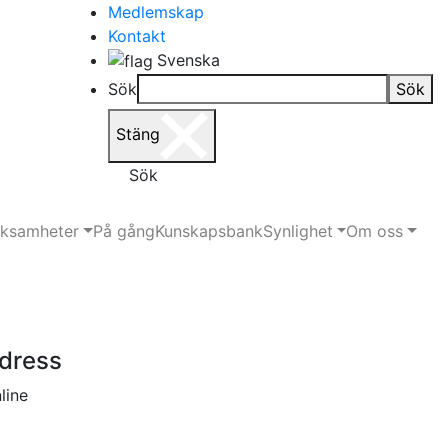
Medlemskap
Kontakt
Svenska
Sök
Sök
Stäng
Sök
rksamheter
På gång
Kunskapsbank
Synlighet
Om oss
dress
line